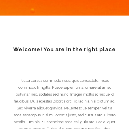
Welcome! You are in the right place
Nulla cursus commodo risus, quis consectetur risus
commodo fringilla. Fusce sapien urna, ornare sit amet
pulvinar nec, sodales sed nunc. Integer mollis et neque id
faucibus. Duis egestas lobortis orci, id lacinia nisi dictum ac.
Sed viverra aliquet gravida. Pellentesque semper, velit a
sodales tempus, nisi mi lobortis justo, sed cursus arcu libero
vestibulum nisi. Suspendisse sodales ligula arcu, ac aliquet
ipsum cursus et. Duis nisl quam, congue nec facilisis a,