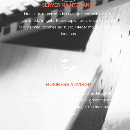
SERVER MAINTENANCE
Nulla cursus commodo risus, quis consectetur risus
commodo fringilla. Fusce sapien urna, ornare sit amet
pulvinar nec, sodaltes sed nunc. Integer mollis et neque id
faucibus.
BUSINESS ADVISOR
Nulla cursus commodo risus, quis consectetur risus
commodo fringilla. Fusce sapien urna, ornare sit amet
pulvinar nec, sodaltes sed nunc. Integer mollis et neque id
faucibus.