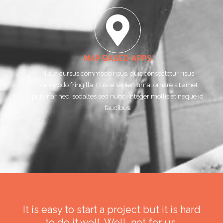
MAP BASED APPS
Nulla cursus commodo risus, quis consectetur risus
commodo fringilla. Fusce sapien urna, ornare sit amet
pulvinar nec, sodaltes sed nunc. Integer mollis et neque id
faucibus.
It is easy to start a project but it is hard
to do it well. Well, not for us.