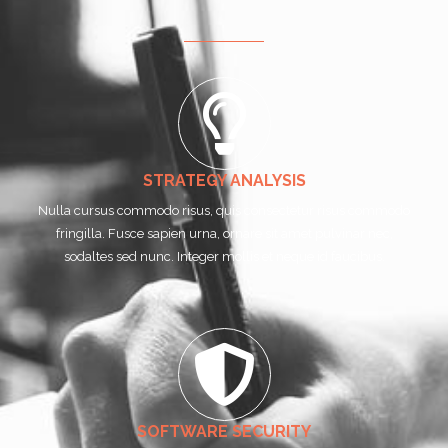
STRATEGY ANALYSIS
Nulla cursus commodo risus, quis consectetur risus commodo
fringilla. Fusce sapien urna, ornare sit amet pulvinar nec,
sodaltes sed nunc. Integer mollis et neque id faucibus.
SOFTWARE SECURITY